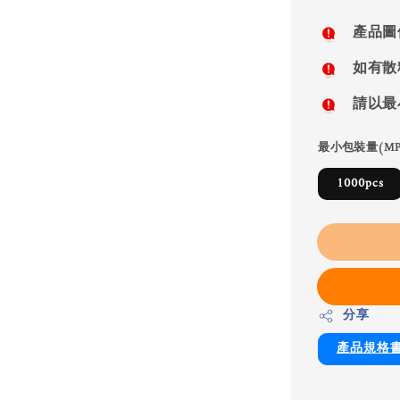
price
產品圖
如有散
請以最
最小包裝量(MP
1000pcs
分享
產品規格