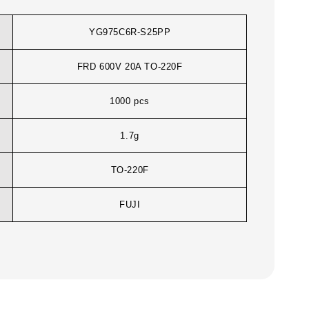
YG975C6R-S25PP
FRD 600V 20A TO-220F
1000 pcs
1.7g
TO-220F
FUJI