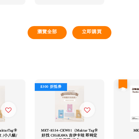
瀏覽全部
立即購買
優惠
$300 折抵券
aktarTag卡
MKT-8554-CKW01（Maktar Tag卡
MK
款 /小八貓/
好找 CHiiKAWA 吉伊卡哇 即時定