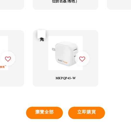
位防丟器/粉色）
優惠
售完
W
MKPQP45-W
瀏覽全部
立即購買