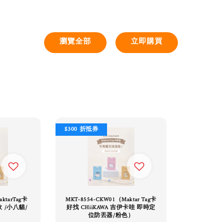
瀏覽全部
立即購買
$300 折抵券
aktarTag卡
MKT-8554-CKW01（Maktar Tag卡
款 /小八貓/
好找 CHiiKAWA 吉伊卡哇 即時定
位防丟器/粉色）