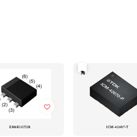
售完
EM6K1GT2R
ICM-42607-T