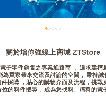
關於增你強線上商城 ZTStore
為IC電子零件銷售之專業通路商
，
追求建構
能為買家帶來交流及討論的空間，
秉持誠
零組件採購
，貼心的購物介面及流程，挑戰
方位的料件搜尋，
成為您找料、購料的電