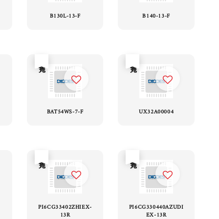
B130L-13-F
B140-13-F
售完
售完
BAT54WS-7-F
UX32A00004
售完
售完
PI6CG33402ZHIEX-
PI6CG330440AZUDI
13R
EX-13R