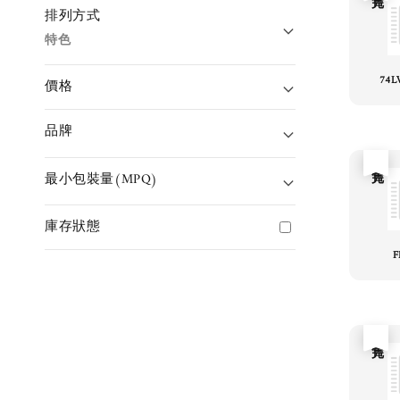
排列方式
特色
74L
價格
品牌
售完
最小包裝量(MPQ)
庫存狀態
F
售完