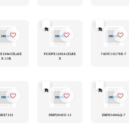
售完
售完
BE33065ZLAIE
PI3DPX1205A1ZLBE
74LVC1G17SE-7
X-13R
X
售完
售完
SRX7353
DMP2045U-13
DMN3404LQ-7