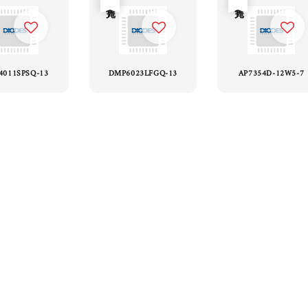
4011SPSQ-13
DMP6023LFGQ-13
AP7354D-12W5-7
1
2
3
4
5