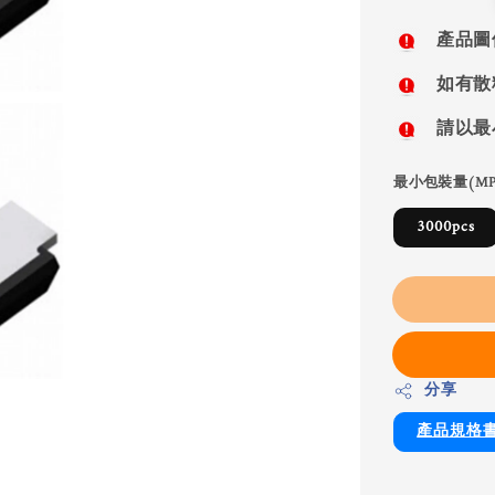
price
產品圖
如有散
請以最
最小包裝量(MP
3000pcs
分享
產品規格