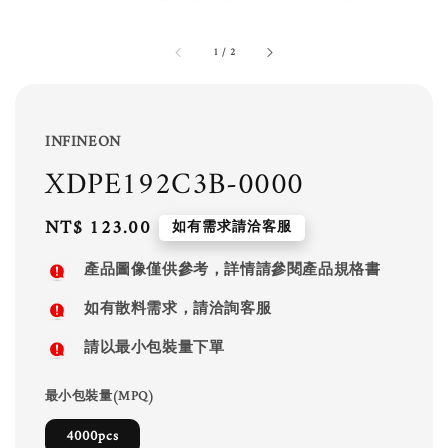
1
/
2
INFINEON
XDPE192C3B-0000
Regular
NT$ 123.00
如有需求請洽客服
price
產品圖像僅供參考，詳情請參閱產品規格書
如有散料需求，請洽詢客服
請以最小包裝量下單
最小包裝量(MPQ)
4000pcs