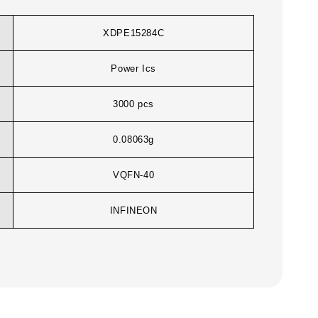
XDPE15284C
Power Ics
3000 pcs
0.08063g
VQFN-40
INFINEON