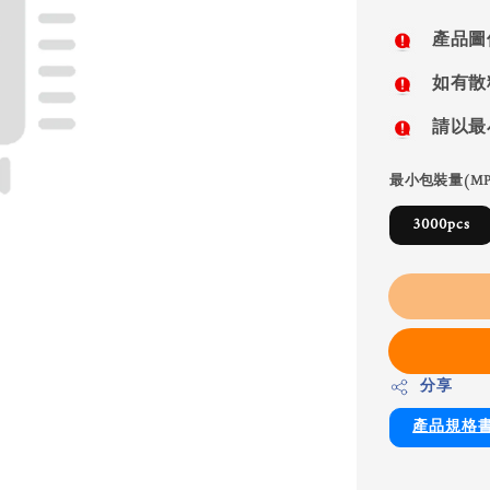
price
產品圖
如有散
請以最
最小包裝量(MP
3000pcs
分享
產品規格