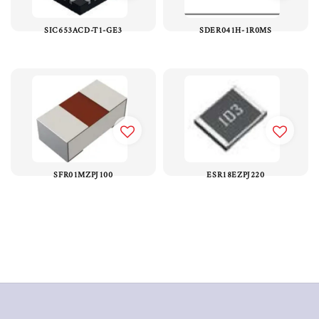
SIC653ACD-T1-GE3
SDER041H-1R0MS
SFR01MZPJ100
ESR18EZPJ220