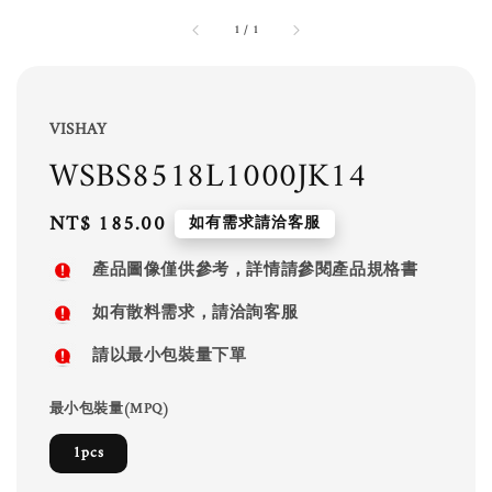
1
/
1
VISHAY
WSBS8518L1000JK14
Regular
NT$ 185.00
如有需求請洽客服
price
產品圖像僅供參考，詳情請參閱產品規格書
如有散料需求，請洽詢客服
請以最小包裝量下單
最小包裝量(MPQ)
1pcs