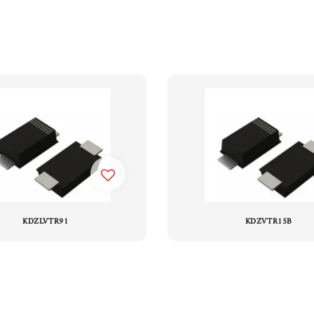
KDZLVTR91
KDZVTR15B