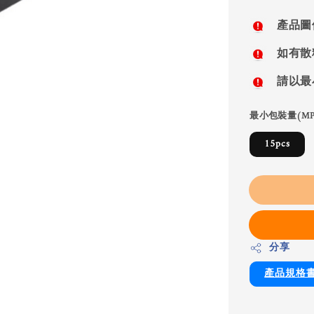
price
產品圖
如有散
請以最
最小包裝量(MP
15pcs
分享
產品規格