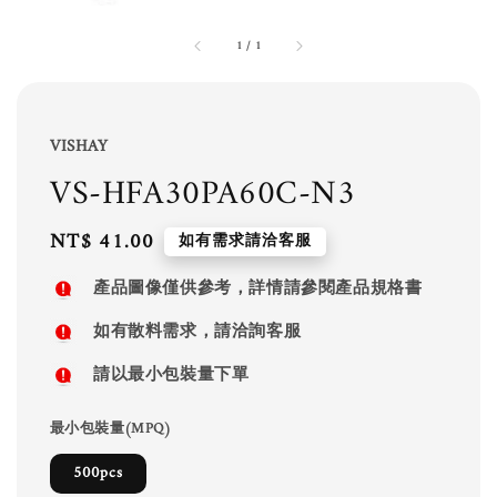
1
/
1
VISHAY
VS-HFA30PA60C-N3
Regular
NT$ 41.00
如有需求請洽客服
price
產品圖像僅供參考，詳情請參閱產品規格書
如有散料需求，請洽詢客服
請以最小包裝量下單
最小包裝量(MPQ)
500pcs