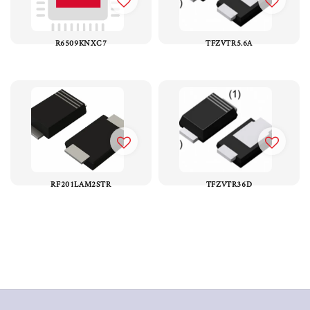
R6509KNXC7
TFZVTR5.6A
RF201LAM2STR
TFZVTR36D