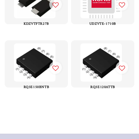
KDZVTFTR27B
UDZVTE-1710B
RQ3E150BNTB
RQ3E120ATTB