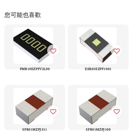
您可能也喜歡
PMR10EZPFV2L00
ESR03EZPF1001
SFR01MZPJ331
SFR01MZPJ100