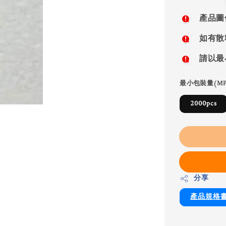
price
產品圖
如有散
請以最
最小包裝量(MP
2000pcs
分享
產品規格