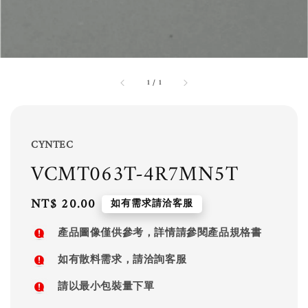
1
/
1
CYNTEC
VCMT063T-4R7MN5T
Regular
NT$ 20.00
如有需求請洽客服
price
產品圖像僅供參考，詳情請參閱產品規格書
如有散料需求，請洽詢客服
請以最小包裝量下單