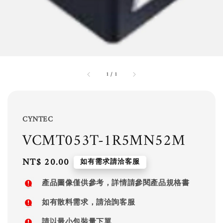
1
/
1
CYNTEC
VCMT053T-1R5MN52M
Regular
NT$ 20.00
如有需求請洽客服
price
產品圖像僅供參考，詳情請參閱產品規格書
如有散料需求，請洽詢客服
請以最小包裝量下單