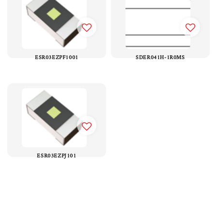
ESR03EZPF1001
SDER041H-1R0MS
ESR03EZPJ101