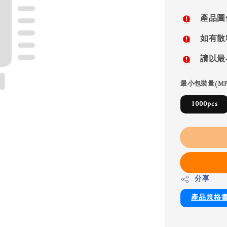
price
產品圖
如有散
請以最
最小包裝量(MP
1000pcs
分享
產品規格