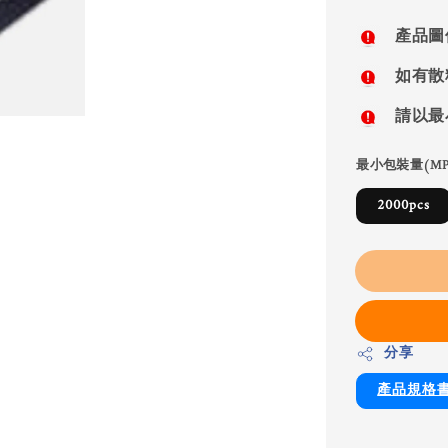
price
產品圖
如有散
請以最
最小包裝量(MP
2000pcs
分享
產品規格