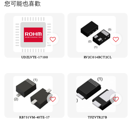
您可能也喜歡
UDZLVTE-17100
RV2C014BCT2CL
RB751VM-40TE-17
TFZVTR27B