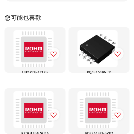
您可能也喜歡
UDZVTE-1712B
RQ3E150BNTB
RX3G18BGNC16
BD8963EFJ-BZE2