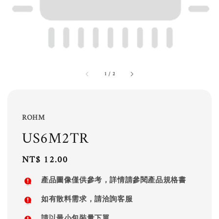
1
/
2
ROHM
US6M2TR
Regular
NT$ 12.00
price
產品圖像僅供參考，詳情請參閱產品規格書
如有散料需求，請洽詢客服
請以最小包裝量下單