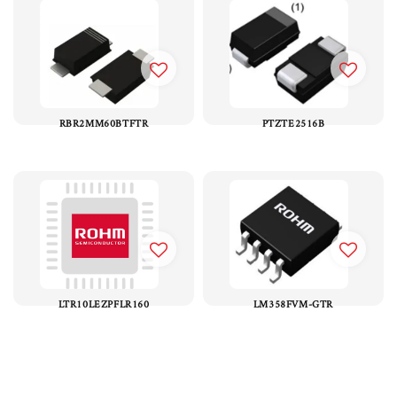
RBR2MM60BTFTR
PTZTE2516B
LTR10LEZPFLR160
LM358FVM-GTR