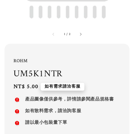
1
/
2
ROHM
UM5K1NTR
Regular
NT$ 5.00
如有需求請洽客服
price
產品圖像僅供參考，詳情請參閱產品規格書
如有散料需求，請洽詢客服
請以最小包裝量下單