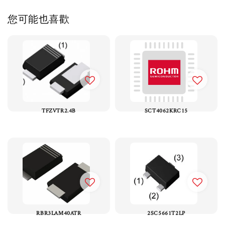
您可能也喜歡
TFZVTR2.4B
SCT4062KRC15
RBR3LAM40ATR
2SC5661T2LP