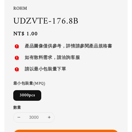
ROHM
UDZVTE-176.8B
Regular
NT$ 1.00
price
產品圖像僅供參考，詳情請參閱產品規格書
如有散料需求，請洽詢客服
請以最小包裝量下單
最小包裝量(MPQ)
3000pcs
數量