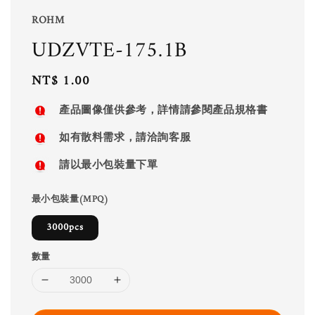
ROHM
UDZVTE-175.1B
Regular
NT$ 1.00
price
產品圖像僅供參考，詳情請參閱產品規格書
如有散料需求，請洽詢客服
請以最小包裝量下單
最小包裝量(MPQ)
3000pcs
數量