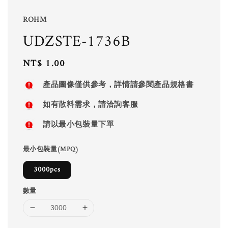
ROHM
UDZSTE-1736B
Regular
NT$ 1.00
price
產品圖像僅供參考，詳情請參閱產品規格書
如有散料需求，請洽詢客服
請以最小包裝量下單
最小包裝量(MPQ)
3000pcs
數量