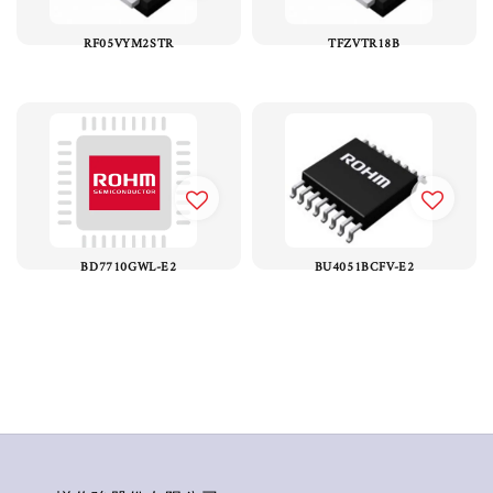
RF05VYM2STR
TFZVTR18B
BD7710GWL-E2
BU4051BCFV-E2