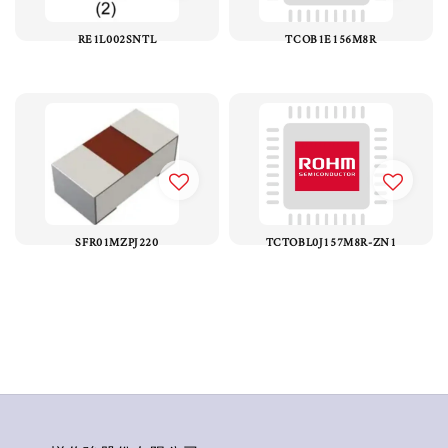
RE1L002SNTL
TCOB1E156M8R
SFR01MZPJ220
TCTOBL0J157M8R-ZN1