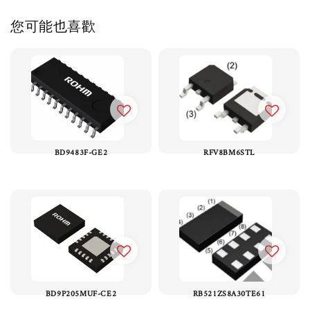
您可能也喜歡
BD9483F-GE2
RFV8BM6STL
BD9P205MUF-CE2
RB521ZS8A30TE61