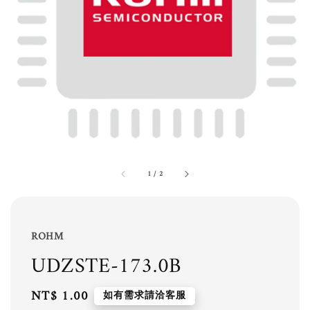
1
/
2
ROHM
UDZSTE-173.0B
Regular
NT$ 1.00
如有需求請洽客服