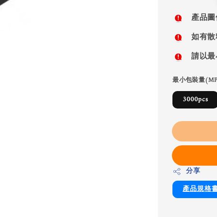
price
產品圖
如有散
請以最
最小包裝量(MP
3000pcs
分享
產品規格