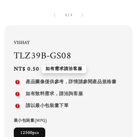
1
/
1
VISHAY
TLZ39B-GS08
Regular
NT$ 0.50
如有需求請洽客服
price
產品圖像僅供參考，詳情請參閱產品規格書
如有散料需求，請洽詢客服
請以最小包裝量下單
最小包裝量(MPQ)
12500pcs