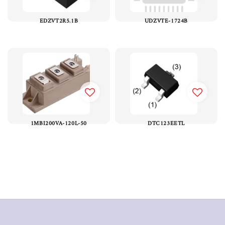
EDZVT2R5.1B
UDZVTE-1724B
1MBI200VA-120L-50
DTC123EETL