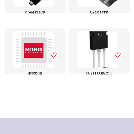
VT6M1T2CR
US6M11TR
HS8S2TB
SCS215AEGC11