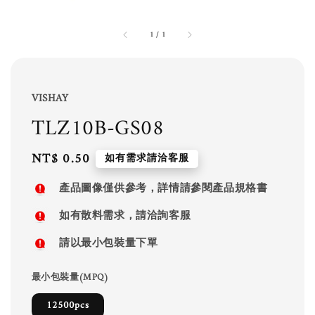
1
/
1
VISHAY
TLZ10B-GS08
Regular
NT$ 0.50
如有需求請洽客服
price
產品圖像僅供參考，詳情請參閱產品規格書
如有散料需求，請洽詢客服
請以最小包裝量下單
最小包裝量(MPQ)
12500pcs