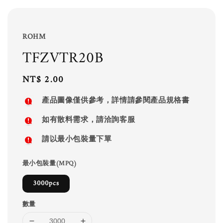
ROHM
TFZVTR20B
Regular
NT$ 2.00
price
產品圖像僅供參考，詳情請參閱產品規格書
如有散料需求，請洽詢客服
請以最小包裝量下單
最小包裝量(MPQ)
3000pcs
數量