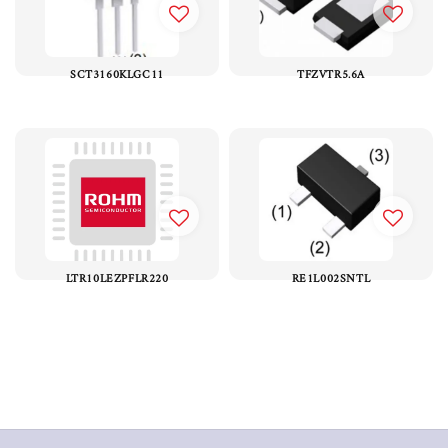
SCT3160KLGC11
TFZVTR5.6A
LTR10LEZPFLR220
RE1L002SNTL