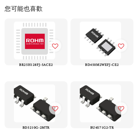
您可能也喜歡
BR25H128FJ-5ACE2
BD450M2WEFJ-CE2
BD5210G-2MTR
BU4S71G2-TR