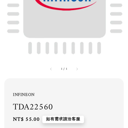
1
/
1
INFINEON
TDA22560
Regular
NT$ 55.00
如有需求請洽客服
price