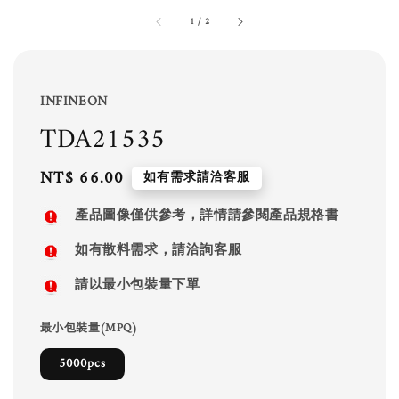
1
/
2
INFINEON
TDA21535
Regular
NT$ 66.00
如有需求請洽客服
price
產品圖像僅供參考，詳情請參閱產品規格書
如有散料需求，請洽詢客服
請以最小包裝量下單
最小包裝量(MPQ)
5000pcs