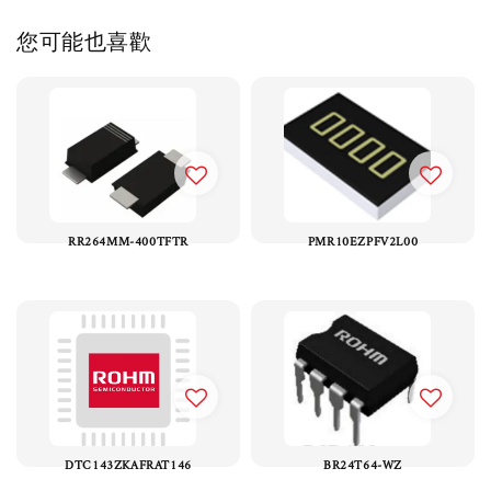
您可能也喜歡
RR264MM-400TFTR
PMR10EZPFV2L00
DTC143ZKAFRAT146
BR24T64-WZ