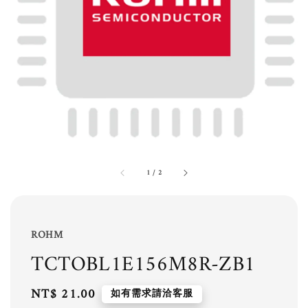
1
/
2
ROHM
TCTOBL1E156M8R-ZB1
Regular
NT$ 21.00
如有需求請洽客服