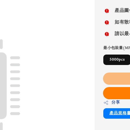
price
產品圖
如有散
請以最
最小包裝量(MP
5000pcs
分享
產品規格