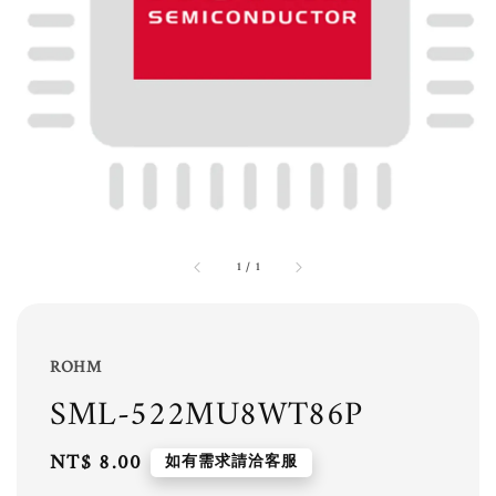
1
/
1
ROHM
SML-522MU8WT86P
Regular
NT$ 8.00
如有需求請洽客服
price