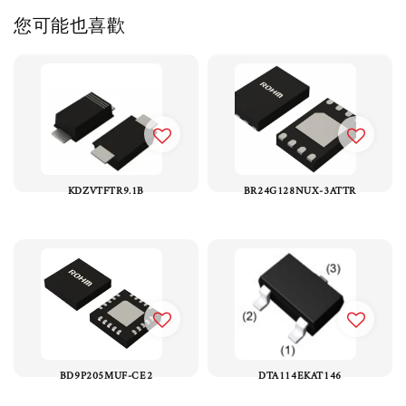
您可能也喜歡
KDZVTFTR9.1B
BR24G128NUX-3ATTR
BD9P205MUF-CE2
DTA114EKAT146