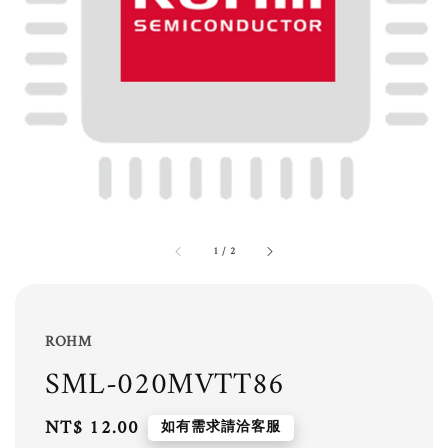
1
/
2
ROHM
SML-020MVTT86
Regular
NT$ 12.00
如有需求請洽客服