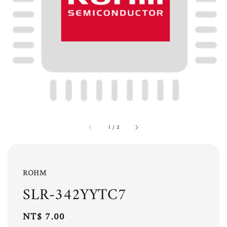
1
/
2
ROHM
SLR-342YYTC7
Regular
NT$ 7.00