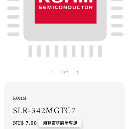
1
/
2
ROHM
SLR-342MGTC7
Regular
NT$ 7.00
如有需求請洽客服