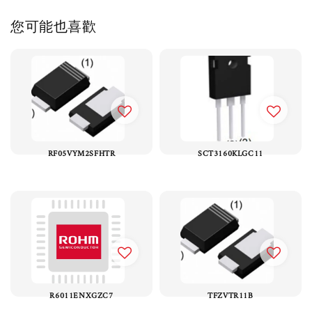
您可能也喜歡
RF05VYM2SFHTR
SCT3160KLGC11
R6011ENXGZC7
TFZVTR11B