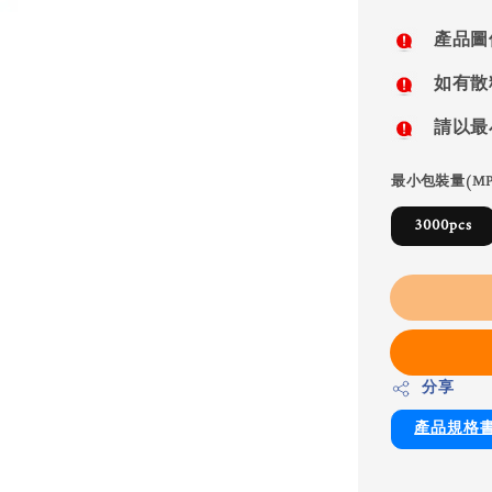
price
產品圖
如有散
請以最
最小包裝量(MP
3000pcs
分享
產品規格