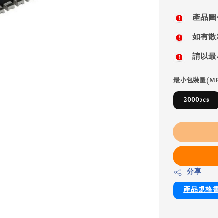
price
產品圖
如有散
請以最
最小包裝量(MP
2000pcs
分享
產品規格