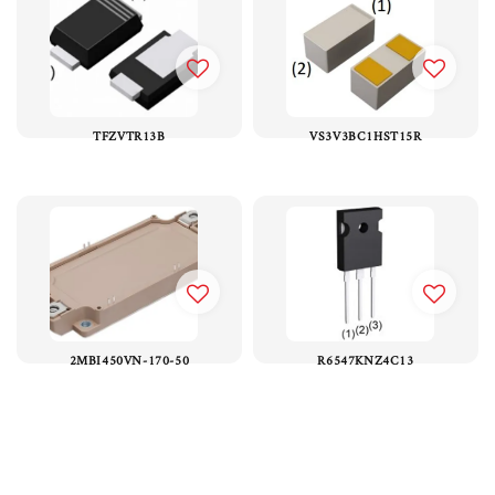
TFZVTR13B
VS3V3BC1HST15R
2MBI450VN-170-50
R6547KNZ4C13