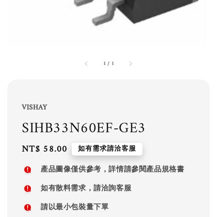
1
/
1
VISHAY
SIHB33N60EF-GE3
Regular
NT$ 58.00
如有需求請洽客服
price
產品圖像僅供參考，詳情請參閱產品規格書
如有散料需求，請洽詢客服
請以最小包裝量下單