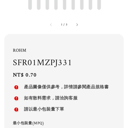
1
/
3
ROHM
SFR01MZPJ331
Regular
NT$ 0.70
price
產品圖像僅供參考，詳情請參閱產品規格書
如有散料需求，請洽詢客服
請以最小包裝量下單
最小包裝量(MPQ)