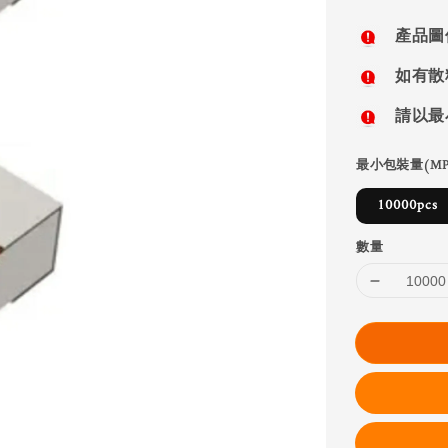
price
產品圖
如有散
請以最
最小包裝量(MP
10000pcs
數量