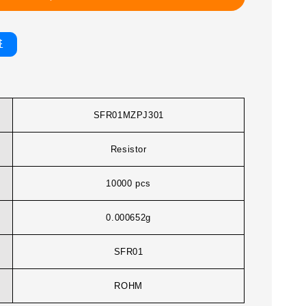
書
SFR01MZPJ301
Resistor
10000 pcs
0.000652g
SFR01
ROHM