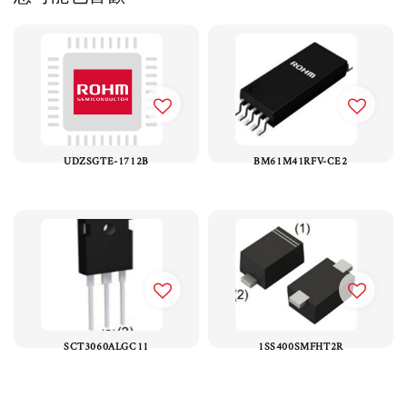
UDZSGTE-1712B
BM61M41RFV-CE2
SCT3060ALGC11
1SS400SMFHT2R