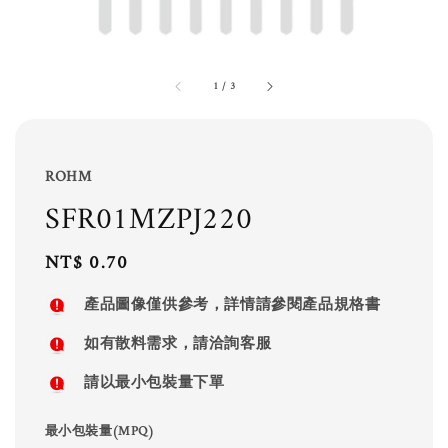
1
/
3
ROHM
SFR01MZPJ220
Regular
NT$ 0.70
price
產品圖像僅供參考，詳情請參閱產品規格書
如有散料需求，請洽詢客服
請以最小包裝量下單
最小包裝量(MPQ)