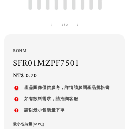
1
/
3
ROHM
SFR01MZPF7501
Regular
NT$ 0.70
price
產品圖像僅供參考，詳情請參閱產品規格書
如有散料需求，請洽詢客服
請以最小包裝量下單
最小包裝量(MPQ)