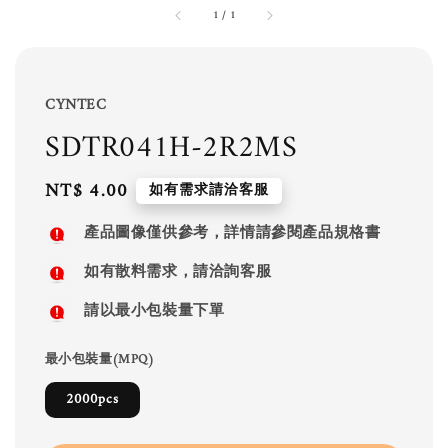
1
/
1
CYNTEC
SDTR041H-2R2MS
Regular
NT$ 4.00
如有需求請洽客服
price
產品圖像僅供參考，詳情請參閱產品規格書
如有散料需求，請洽詢客服
請以最小包裝量下單
最小包裝量(MPQ)
2000pcs