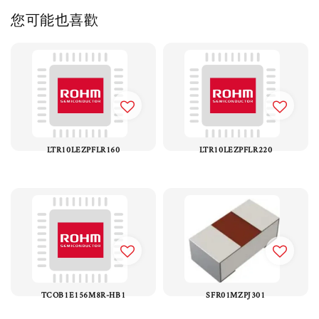
您可能也喜歡
LTR10LEZPFLR160
LTR10LEZPFLR220
TCOB1E156M8R-HB1
SFR01MZPJ301