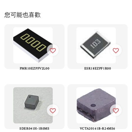
您可能也喜歡
PMR10EZPFV2L00
ESR18EZPF1R00
SDER041H-1R0MS
VCTA20161B-R24MS6