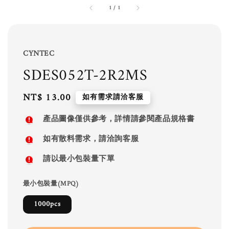
1
/
1
CYNTEC
SDES052T-2R2MS
Regular
NT$ 13.00
如有需求請洽客服
price
產品圖像僅供參考，詳情請參閱產品規格書
如有散料需求，請洽詢客服
請以最小包裝量下單
最小包裝量(MPQ)
1000pcs